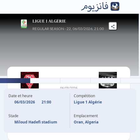
LIGUE 1 ALGÉRIE
REGULAR SEASON - 22, 06/03/2026, 21:00
2
-
1
06/03/2026
MC ORAN
KHENCHELA
Date et heure
Compétition
06/03/2026
21:00
Ligue 1 Algérie
87'
Y. ALIANE
F. ETOUGA
27'
Stade
Emplacement
90'
+2
A. BOURDIM
Miloud Hadefi stadium
Oran, Algeria