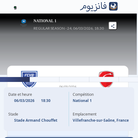
3
NATIONAL 1
REGULAR SEASON - 24, 06/03/2026, 18:30
2
-
3
06/03/2026
VILLEFRANCHE
VALENCIENNES
Date et heure
Compétition
06/03/2026
18:30
National 1
10'
B. LEYE
B. PASSI
9'
Stade
Emplacement
45'
+2
M. ASSEF
B. PASSI
58'
Stade Armand Chouffet
Villefranche-sur-Saône, France
D. DIOMANDE
62'