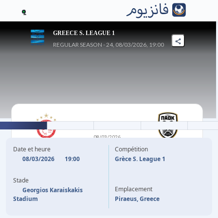
1
GREECE S. LEAGUE 1
REGULAR SEASON - 24, 08/03/2026, 19:00
0
-
0
08/03/2026
OLYMPIACOS FC
PAOK
Date et heure
Compétition
THESSALONIKI
08/03/2026
19:00
Grèce S. League 1
Stade
Emplacement
Georgios Karaiskakis
Stadium
Piraeus, Greece