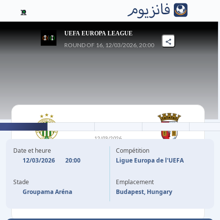
11
UEFA EUROPA LEAGUE
ROUND OF 16, 12/03/2026, 20:00
2
-
0
12/03/2026
FERENCVAROSI TC
SC BRAGA
Date et heure
Compétition
12/03/2026
20:00
Ligue Europa de l'UEFA
32'
G. KANICHOWSKY
Stade
Emplacement
69'
L. JOSEPH
Groupama Aréna
Budapest, Hungary